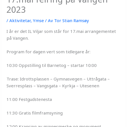
2023
/
Aktivitetar
,
Ymse
/ Av
Tor Stian Ramsøy
I år er det IL Viljar som står for 17.mai arrangementet
på Vangen.
Program for dagen vert som tidlegare år:
10:30 Oppstilling til Barnetog – startar 10:00
Trase: Idrottsplassen – Gymnasvegen – Uttrågata –
Sverresplass – Vangsgata – Kyrkja – Utesenen
11:00 Festgudstenesta
11:30 Gratis filmframsyning
12:00 Kransing av minnesmerke og monument