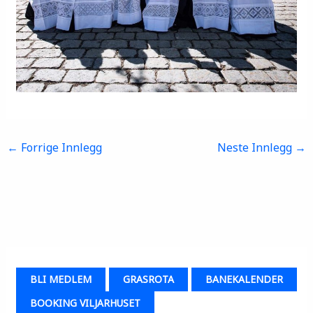
←
Forrige Innlegg
Neste Innlegg
→
BLI MEDLEM
GRASROTA
BANEKALENDER
BOOKING VILJARHUSET