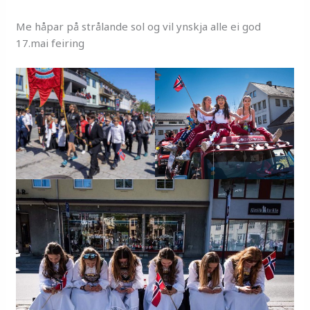
Me håpar på strålande sol og vil ynskja alle ei god
17.mai feiring