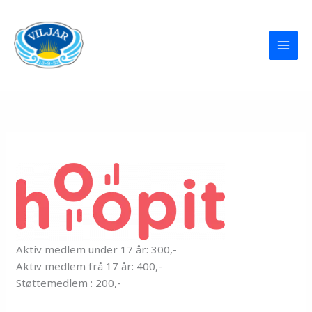
Hopp
rett
til
innholdet
Aktiv medlem under 17 år: 300,-
Aktiv medlem frå 17 år: 400,-
Støttemedlem : 200,-