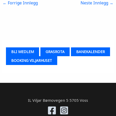
←
Forrige Innlegg
Neste Innlegg
→
BLI MEDLEM
GRASROTA
BANEKALENDER
BOOKING VILJARHUSET
IL Viljar Bømovegen 5 5705 Voss