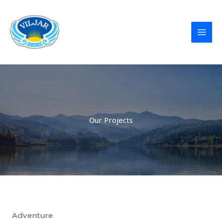
Hopp
rett
til
innholdet
Our Projects
Adventure