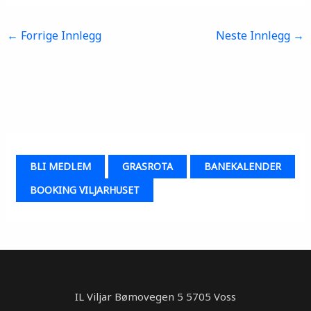
←
Forrige Innlegg
Neste Innlegg
→
BLI MEDLEM
GRASROTA
BANEKALENDER
BOOKING VILJARHUSET
IL Viljar Bømovegen 5 5705 Voss