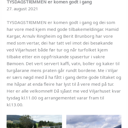
TYSDAGSTRIMMEN er komen godt i gang
27. august 2021
TYSDAGSTRIMMEN er komen godt i gang og dei som
har vore med kjem med gode tilbakemeldingar. Hamid
Kargar, Arnulv Ringheim og Berit Brunborg har vore
med som vertar, dei har tatt vel imot dei besøkande
ved Viljarhuset både før tur og når turfolket kjem
tilbake etter ein oppfriskande spasertur i vakre
Bømoen. Det vert servert kaffi, vatn, boller og kaker til
turgåarane mens praten går rundt bordene. Me i Viljar
er særs nøgd med å ha fått i gang dette gode tiltaket og
me håpar at enda fleire har lyst til å vere med på tur.
Her er alle velkomne!!! Då sjåast me ved Viljarhuset kvar
tysdag kl.11.00 og arrangementet varar fram til
kl.13.00.