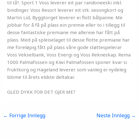
til tå?. Sport 1 Voss leverer eit par randoneeski inkl.
bindinger. Voss Resort leverer eit stk. sesongkort og
Martin Lid, Byggtorget leverer ei flott bålpanne. Me
jobbar for å få på plass ein premie eller to i tillegg til
desse fantastiske premiane me allereie har fått på
plass. Med på spleiselaget til desse flotte premiane har
me foreløpig fått på plass våre gode støttespelerar
Voss Vekselbank, Voss Energi og Voss Rekneskap. Rema
1000 Palmafossen og Kiwi Palmafossen sponer kvar si
fruktkorg og Hageland leverer som vanleg ei nydeleg
blome til årets eldste deltakar.
GLED DYKK FOR DET GJER ME?
←
Forrige Innlegg
Neste Innlegg
→